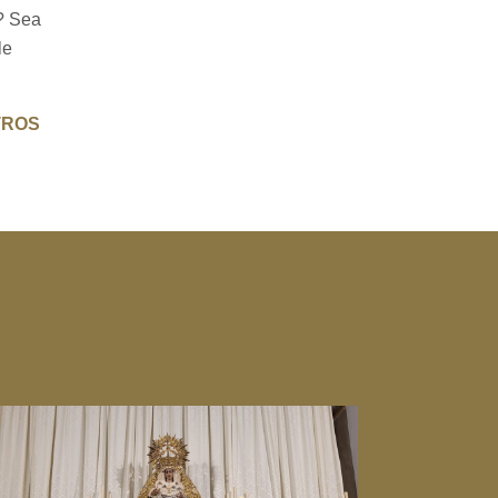
? Sea
le
TROS