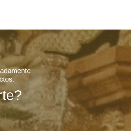
emadamente
ctos.
te?