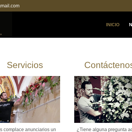
@gmail.com
 formulario, email,
partado de
contacto
INICIO
Servicios
Contácteno
s complace anunciarios un
¿Tiene alguna pregunta a